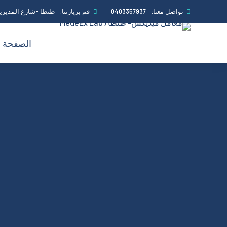
تواصل معنا:
0403357937
قم بزيارتنا:
طنطا -شارع المديرية
الصفحة ا