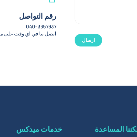
رقم التواصل
040-3357937
اتصل بنا في اي وقت على مد
ننا المساعدة
خدمات ميدكس