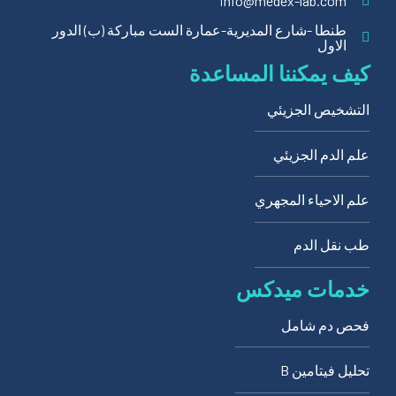
info@medex-lab.com
طنطا -شارع المديرية-عمارة الست مباركة (ب) الدور
الاول
كيف يمكننا المساعدة
التشخيص الجزيئي
علم الدم الجزيئي
علم الاحياء المجهري
طب نقل الدم
خدمات ميدكس
فحص دم شامل
تحليل فيتامين B