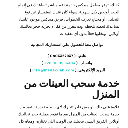
كذلك، توفر معامل ميدكس خدمة دعم مباشر تساعدك في إتمام
الحجز أونلاين بكل سهولة. سواء كان عندك استفسار عن نوع
التحليل، أو محتاج تعرف الخطوات، فريق ميدكس موجود علشان
يساعدك لحظة بلحظة. وده بيعزز من كفاءة تجربة حجز تحاليلك
أونلاين. ويخليها فعلاً بدون أي تعقيدات.
تواصل معنا للحصول علي استشارتك المجانية
هاتفيا: (
0403357937
)
واتساب: (
⁦+20 10 10563383
⁩ )
البريد الإلكترونى: (
info@medex-lab.com
)
خدمة سحب العينات من
المنزل
علاوة على ذلك، لو مش قادر تتحرك لأي سبب، تقدر تستفيد من
خدمة سحب العينات من المنزل بعد ما تقوم بعملية حجز تحاليلك
أونلاين. الفريق الطبي بيجيلك في الوقت اللي تختاره، ومعاه كل