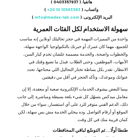
هاتفيا: (
0403357937
)
واتساب: (
⁦+20 10 10563383
⁩ )
البريد الإلكترونى: (
info@medex-lab.com
)
سهولة الاستخدام لكل الفئات العمرية
واحدة من المميزات المهمة في حجز تحاليلك أونلاين إنه مناسب
للجميع، مهما كان عمرك أو خبرتك بالتكنولوجيا. الواجهة سهلة،
والخطوات واضحة، والخدمة مصممة علشان تخدم كبار السن،
الأمهات، الموظفين، وحتى الطلاب. فبدل ما تضيع وقتك في
الانتظار، تقدر بكل بساطة تختار التحاليل اللي محتاجها، تحدد
عنوانك وموعدك، وتأكد الحجز في أقل من دقيقتين.
بينما البعض بيشوف الخدمات الإلكترونية صعبة أو معقدة، إلا إن
معامل ميدكس بتسهّل كل شيء بلغة بسيطة ومباشرة. إلى جانب
ذلك، الدعم الفني متوفر للرد على أي استفسار، سواء من خلال
الموقع أو أرقام التواصل. وده بيخلي الخدمة مش بس سهلة، لكن
كمان قريبة منك في كل وقت.
طنطا أولًا… ثم التوسّع لباقي المحافظات