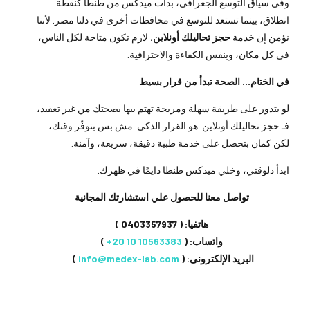
وفي سياق التوسع الجغرافي، بدأت ميدكس من طنطا كنقطة
انطلاق، بينما تستعد للتوسع في محافظات أخرى في دلتا مصر. لأننا
نؤمن إن خدمة
حجز تحاليلك أونلاين.
لازم تكون متاحة لكل الناس،
في كل مكان، وبنفس الكفاءة والاحترافية.
في الختام… الصحة تبدأ من قرار بسيط
لو بتدور على طريقة سهلة ومريحة تهتم بيها بصحتك من غير تعقيد،
فـ حجز تحاليلك أونلاين. هو القرار الذكي. مش بس بتوفّر وقتك،
لكن كمان بتحصل على خدمة طبية دقيقة، سريعة، وآمنة.
ابدأ دلوقتي، وخلي ميدكس طنطا دايمًا في ظهرك.
تواصل معنا للحصول علي استشارتك المجانية
هاتفيا: (
0403357937
)
واتساب: (
⁦+20 10 10563383
⁩ )
البريد الإلكترونى: (
info@medex-lab.com
)