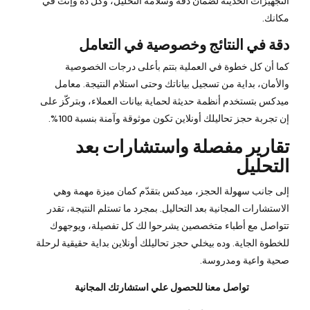
التجهيزات الحديثة لضمان دقة وسلامة التحليل، وكل ده وإنت في
مكانك.
دقة في النتائج وخصوصية في التعامل
كما أن كل خطوة في العملية بتتم بأعلى درجات الخصوصية
والأمان، بداية من تسجيل بياناتك وحتى استلام النتيجة. معامل
ميدكس بتستخدم أنظمة حديثة لحماية بيانات العملاء، وبتركّز على
إن تجربة حجز تحاليلك أونلاين تكون موثوقة وآمنة بنسبة 100%.
تقارير مفصلة واستشارات بعد
التحليل
إلى جانب سهولة الحجز، ميدكس بتقدّم كمان ميزة مهمة وهي
الاستشارات المجانية بعد التحاليل. بمجرد ما تستلم النتيجة، تقدر
تتواصل مع أطباء متخصصين يشرحوا لك كل تفصيلة، ويوجهوك
للخطوة الجاية. وده بيخلي حجز تحاليلك أونلاين بداية حقيقية لرحلة
صحية واعية ومدروسة.
تواصل معنا للحصول علي استشارتك المجانية