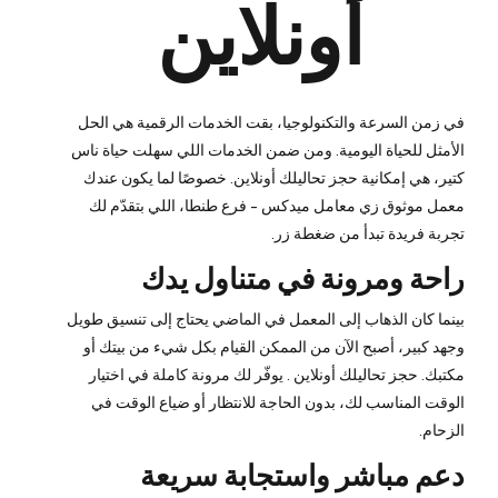
أونلاين
في زمن السرعة والتكنولوجيا، بقت الخدمات الرقمية هي الحل
الأمثل للحياة اليومية. ومن ضمن الخدمات اللي سهلت حياة ناس
كتير، هي إمكانية حجز تحاليلك أونلاين. خصوصًا لما يكون عندك
معمل موثوق زي معامل ميدكس – فرع طنطا، اللي بتقدّم لك
تجربة فريدة تبدأ من ضغطة زر.
راحة ومرونة في متناول يدك
بينما كان الذهاب إلى المعمل في الماضي يحتاج إلى تنسيق طويل
وجهد كبير، أصبح الآن من الممكن القيام بكل شيء من بيتك أو
مكتبك. حجز تحاليلك أونلاين . يوفّر لك مرونة كاملة في اختيار
الوقت المناسب لك، بدون الحاجة للانتظار أو ضياع الوقت في
الزحام.
دعم مباشر واستجابة سريعة