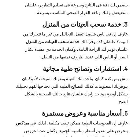
بنضمن لك دقة في النتائج وسرعة في تسليم التقارير، علشان
متضيعش وقتك وتاخد القرار الصحي المناسب بسرعة.
3.
خدمة سحب العينات من المنزل
عارف إن في ناس بتفضل تعمل التحاليل من غير ما تتحرك من
البيت؟ علشان كده وفرنا لك
خدمة سحب العينات من المنزل
،
علشان نوفر لك الراحة التامة، وكمان الخدمة دي مفيدة لكبار
السن أو الناس اللي عندها ظروف تمنعها من التنقل.
4.
استشارات ونصائح طبية مجانية
مش بس كده كمان بناخد منك العينة ونقولك النتيجة، لأ، وكمان
بنوفرلك المعلومات كذلك النصائح الطبية اللي تحتاجها لفهم تحليلك
بشكل أوضح، وناخد بإيدك علشان تتابع حالتك الصحية بالشكل
الصح.
5.
أسعار مناسبة وعروض مستمرة
عارف إن الفحوصات الطبية ممكن تبقى مكلفة، لذلك في
ميدكس
بنحرص على تقديم أسعار مناسبة للجميع. وكمان عندنا عروض