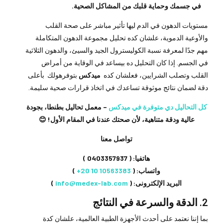
في جسمك وحماية قلبك من المشاكل الصحية.
مستويات الدهون في الدم ليها تأثير مباشر على صحة القلب
والأوعية الدموية، علشان كده تحليل مجموعة الدهون المتكاملة
مهم جدًا لمعرفة نسبة الكوليسترول الجيد والسيئ، والدهون الثلاثية
في الجسم. إذا كان التحليل ده بيساعد في الوقاية من أمراض
القلب وتصلب الشرايين، فعلشان كده
ميدكس
بتوفرهولك بأعلى
دقة لضمان نتائج موثوقة تساعدك في اتخاذ قرارات صحية سليمة.
كل التحاليل دي متوفرة في ميدكس
– معمل تحاليل بطنطا، بجودة
عالية ودقة متناهية، لأن صحتك عندنا في المقام الأول! 😊
تواصل معنا
هاتفيا: (
0403357937
)
واتساب: (
⁦+20 10 10563383
⁩ )
البريد الإلكترونى: (
info@medex-lab.com
)
2.
الدقة والسرعة في النتائج
بما إننا نعتمد على أحدث الأجهزة الطبية العالمية، علشان كدة