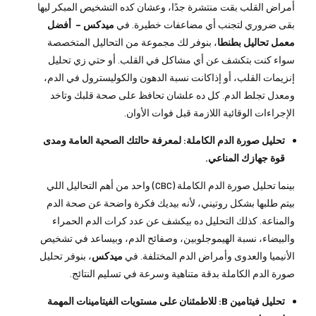
أمراض القلب بقت منتشرة جدًا، وعشان كده التشخيص المبكر ليها
بقى ضروري لتجنب أي مضاعفات خطيرة. في
ميدكس – أفضل
معمل تحاليل بطنطا
، بنوفر لك مجموعة من التحاليل المتخصصة
سواء كنت بتكشف عن أي مشاكل في القلب. أو حتي زي تحليل
إنزيمات القلب، أو إذاكانت نسبة الدهون والكوليسترول في الدم،
ومعدل تجلط الدم. كل ده علشان تحافظ على صحة قلبك وتاخد
الإجراءات الوقائية اللازمة قبل فوات الأوان.
تحليل صورة الدم الكاملة: لمعرفة حالتك الصحية العامة ومدى
قوة جهازك المناعي.
بينما تحليل صورة الدم الكاملة (CBC) واحد من أهم التحاليل اللي
بيتم طلبها بشكل روتيني، لأنه بيديك فكرة واضحة عن صحة الدم
والمناعة. كذلك التحليل ده بيكشف عن عدد كرات الدم الحمراء
والبيضاء، نسبة الهيموجلوبين، وصفائح الدم، وبيساعد في تشخيص
الأنيميا والعدوى وأمراض الدم المختلفة. في
ميدكس
، بنوفر تحليل
صورة الدم الكاملة بدقة متناهية وسرعة في تسليم النتائج.
تحليل فيتامين B: للاطمئنان على مستويات الفيتامينات المهمة