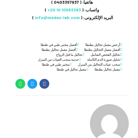
هاتفيا: (
0403357937
)
واتساب: (
⁦+20 10 10563383
⁩ )
البريد الإلكترونى: (
info@medex-lab.com
)
أرخص معمل تحاليل بطنطا
أفضل مختبر طبي في طنطا
أفضل معمل التحاليل بطنطا
أفضل معمل تحاليل بطنطا
تحاليل الفحص الشامل
تحاليل ما قبل الزواج
تحليل صورة الدم الكاملة
خدمة سحب العينات من المنزل
سحب عينات التحاليل من المنزل
مختبر طبي في طنطا
معمل تحاليل بطنطا
معمل تحاليل في طنطا