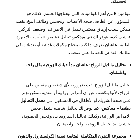
لجسمك.
فيتامين B من أهم الفيتامينات اللي بيحتاجها الجسم، كذلك هو
المسؤول عن الطاقة، صحة الأعصاب، وتحسين وظائف المخ. نقصه
ممكن يسبب إرهاق مستمر، تنميل في الأطراف، وضعف التركيز.
علشان كده، بنوفر لك في
ميدكس
تحليل فيتامين B بأحدث الأجهزة
الطبية، علشان تعرف إذا كنت محتاج مكملات غذائية أو تعديلات في
نظامك الغذائي للحفاظ على صحتك.
تحاليل ما قبل الزواج: علشان تبدأ حياتك الزوجية بكل راحة
واطمئنان.
تحاليل ما قبل الزواج بقت ضرورية لأي شخصين مقبلين على
الزواج، لأنها بتكشف عن أي أمراض وراثية أو معدية ممكن تؤثر
على صحة الشريك أو الأطفال في المستقبل. في
معمل التحاليل
بطنطا – ميدكس
، كما نوفر لك تحاليل شاملة تشمل فحص
الأمراض الوراثية،وكذلك تحاليل الفيروسات، وفحص الخصوبة،
علشان تبدأ حياتك الزوجية براحة واطمئنان.
مجموعة الدهون المتكاملة: لمتابعة نسبة الكوليسترول والدهون