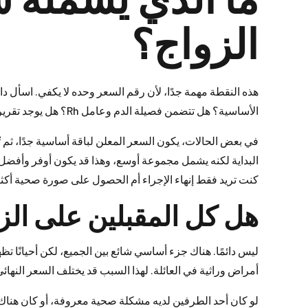
الزواج؟
هذه النقطة مهمة جدًا، لأن رقم السعر وحده لا يكفي. اسأل دا
الأساسية؟ هل تتضمن فصيلة الدم وعامل Rh؟ هل يوجد تقرير واضح وسهل القراءة؟ وهل هناك توضيح إذا احتجت فهم النتيجة؟
في بعض الحالات، يكون السعر المعلن لباقة أساسية جدًا، ثم 
البداية لكنه يشمل مجموعة أوسع، وهذا قد يكون أوفر وأفضل من
كنت تريد فقط إنهاء الإجراء أم الحصول على صورة صحية أكثر ا
هل كل المقبلين على ال
ليس دائمًا. هناك جزء أساسي شائع بين الجميع، لكن أحيانًا ت
أمراض وراثية في العائلة. لهذا السبب قد يختلف السعر النه