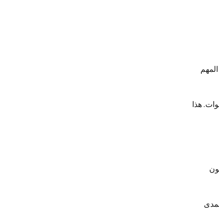
المهم
ات. هذا
ون
لمدى