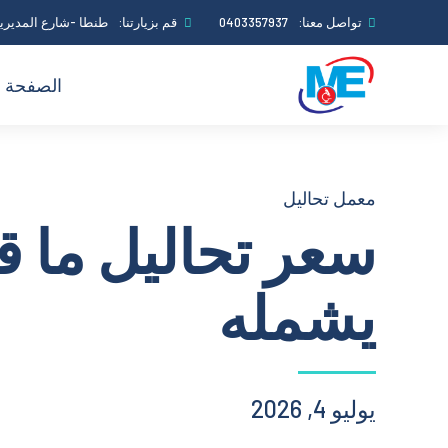
تواصل معنا:
0403357937
قم بزيارتنا:
طنطا -شارع المديرية
الصفحة ا
معمل تحاليل
سعر تحاليل ما قب
يشمله
يوليو 4, 2026