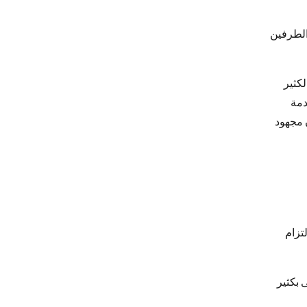
 الطرفين
لكثير
دمة
 مجهود
تزام
 بكثير