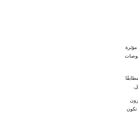
مؤثرة
فحوصات
ابقًا
ل.
زون
 تكون