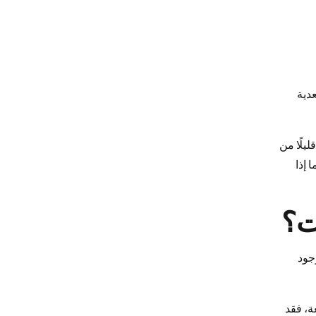
عدية
يلًا من
 إذا
ت؟
جود
 عدوى سابقة أو اختلاف في عامل Rh يحتاج متابعة، فقد