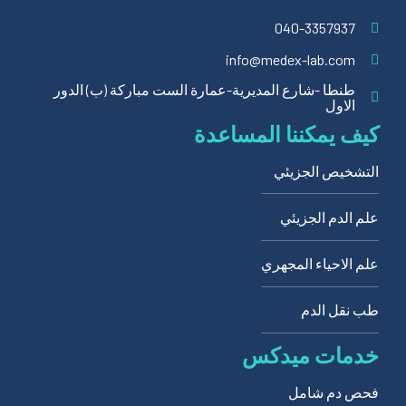
040-3357937
info@medex-lab.com
طنطا -شارع المديرية-عمارة الست مباركة (ب) الدور
الاول
كيف يمكننا المساعدة
التشخيص الجزيئي
علم الدم الجزيئي
علم الاحياء المجهري
طب نقل الدم
خدمات ميدكس
فحص دم شامل