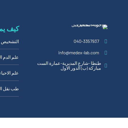
كيف يمك
040-3357937
التشخيص ا
info@medex-lab.com
علم الدم ا
طنطا -شارع المديرية-عمارة الست
مباركة (ب) الدور الاول
علم الاحيا
طب نقل ال