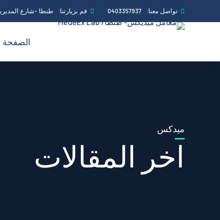
تواصل معنا:
0403357937
قم بزيارتنا:
طنطا -شارع المديرية
الصفحة ا
ميدكس
اخر المقالات