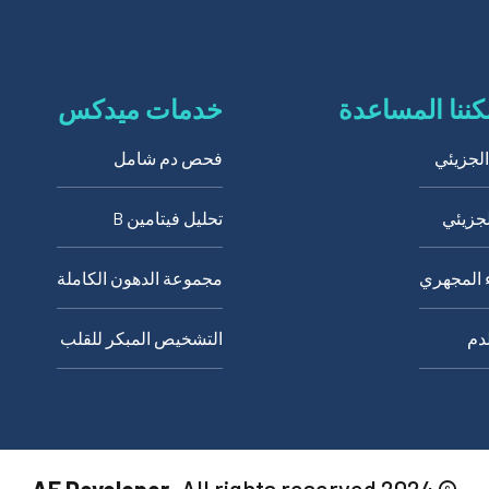
ننا المساعدة
خدمات ميدكس
لجزيئي
فحص دم شامل
لجزيئي
تحليل فيتامين B
ء المجهري
مجموعة الدهون الكاملة
دم
التشخيص المبكر للقلب
AE Developer
. All rights reserved
© 2024