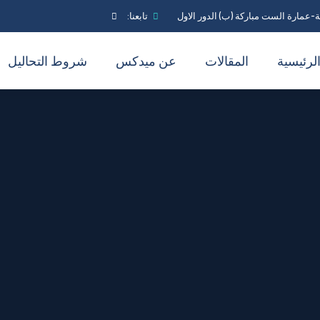
-عمارة الست مباركة (ب) الدور الاول
تابعنا:
لرئيسية
المقالات
عن ميدكس
شروط التحاليل